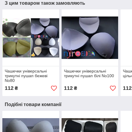
З цим товаром також замовляють
Чашечки універсальні
Чашечки універсальні
Чаше
трикутні пушап бежеві
трикутні пушап білі No100
ціль
No80
112
112
112
₴
₴
Подібні товари компанії