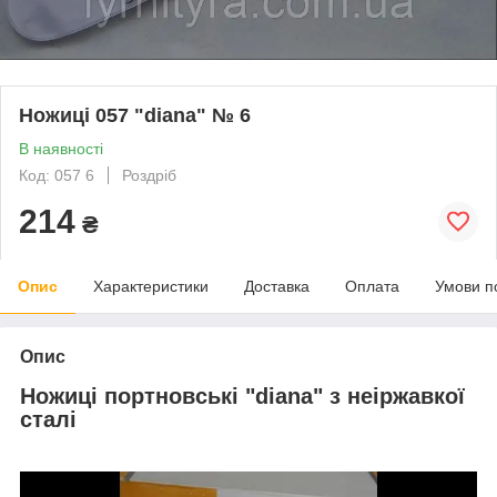
Ножиці 057 "diana" № 6
В наявності
Код: 057 6
Роздріб
214
₴
Опис
Характеристики
Доставка
Оплата
Умови п
Опис
Ножиці
портновські "diana"
з неіржавкої
сталі