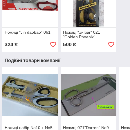
Ножиці "Jin daobao" 061
Ножиці "Зигзаг" 021
"Golden Phoenix"
324
500
₴
₴
Подібні товари компанії
Ножиці набір No10 + No5
Ножиці 071"Darren" No9
Ножи