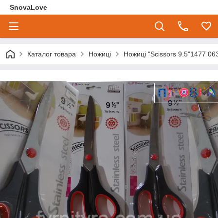
SnovaLove
Каталог товара
Ножиці
Ножиці "Scissors 9.5"1477 06