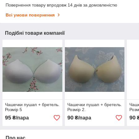
Повернення товару впродовж 14 днів за домовленістю
Всі умови повернення
Подібні товари компанії
Чашечки пушап + бретель.
Чашечки пушап + бретель.
Чаше
Розмір 5
Розмір 2.
Розм
95
90
90
₴/пара
₴/пара
₴
Про нас