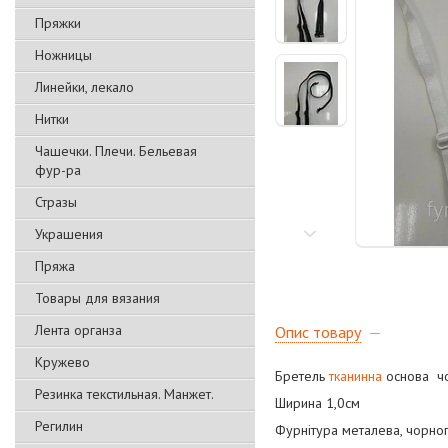
Пряжки
Ножницы
Линейки, лекало
Нитки
Чашечки. Плечи. Бельевая
фур-ра
Стразы
Украшения
Пряжа
Товары для вязания
Лента органза
Опис товару
Кружево
Бретель
тканинна
основа чо
Резинка текстильная. Манжет.
Ширина 1,0см
Регилин
Фурнітура металева, чорног