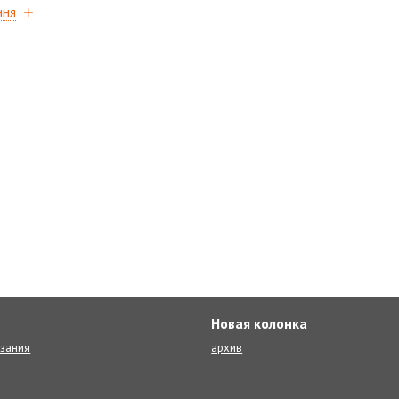
ння
Новая колонка
язания
архив