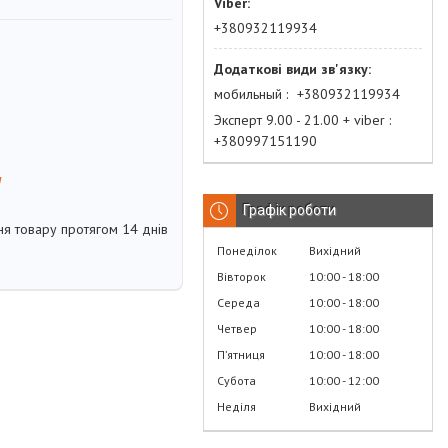
+380932119934
мобильный
+380932119934
Эксперт 9.00 - 21.00 + viber
+380997151190
м
Графік роботи
я товару протягом 14 днів
Понеділок
Вихідний
Вівторок
10:00
18:00
Середа
10:00
18:00
Четвер
10:00
18:00
Пʼятниця
10:00
18:00
Субота
10:00
12:00
Неділя
Вихідний