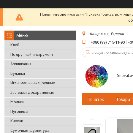
Привіт інтернет-магазин "Пукавка" бажає всім міцн
об
Запоріжжя, Україна
+380 (99) 715-11-90
+3
Клей
Подручный инструмент
Аппликация
Булавки
SnovaLo
Иглы машинные, ручные
Застёжки декоративные
Початок
Товари
Молнии
Пуговицы
Кнопки
Сумочная фурнитура