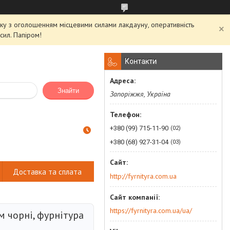
'язку з оголошенням місцевими силами лакдауну, оперативність
сил. Папіром!
Контакти
Знайти
Запоріжжя, Україна
+380 (99) 715-11-90
02
+380 (68) 927-31-04
03
Доставка та сплата
http://fyrnityra.com.ua
https://fyrnityra.com.ua/ua/
м чорні, фурнітура