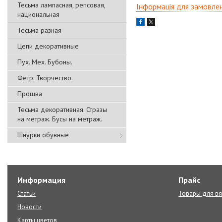
Тесьма лампасная, репсовая,
Інформація для замовле
национальная
Тесьма разная
Цепи декоративные
Пух. Мех. Бубоны.
Фетр. Творчество.
Прошва
Тесьма декоративная. Стразы
на метраж. Бусы на метраж.
Шнурки обувные
Информация
Прайс
Статьи
Товары для в
Новости
Карты цветов