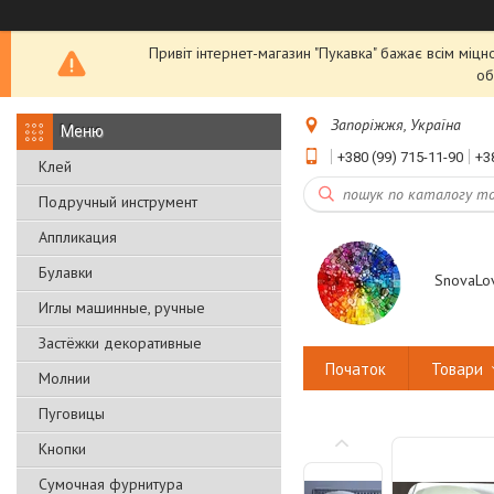
Привіт інтернет-магазин "Пукавка" бажає всім міцн
об
Запоріжжя, Україна
+380 (99) 715-11-90
+3
Клей
Подручный инструмент
Аппликация
Булавки
SnovaLo
Иглы машинные, ручные
Застёжки декоративные
Початок
Товари
Молнии
Пуговицы
Кнопки
Сумочная фурнитура