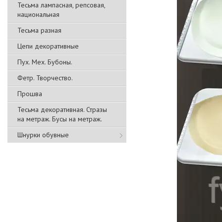
Тесьма лампасная, репсовая,
национальная
Тесьма разная
Цепи декоративные
Пух. Мех. Бубоны.
Фетр. Творчество.
Прошва
Тесьма декоративная. Стразы
на метраж. Бусы на метраж.
Шнурки обувные