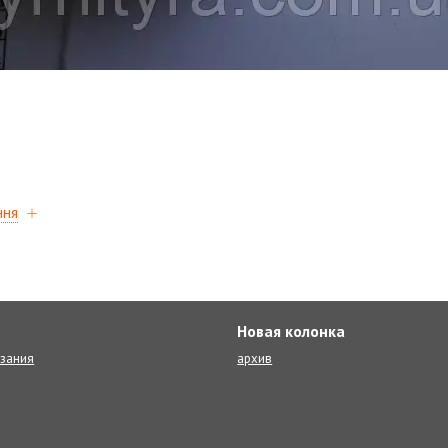
ння
Новая колонка
язания
архив