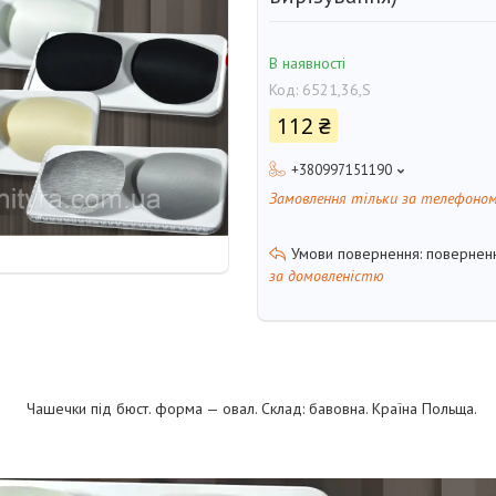
В наявності
Код:
6521,36,S
112 ₴
+380997151190
Замовлення тільки за телефоно
поверненн
за домовленістю
Чашечки під бюст. форма — овал. Склад: бавовна. Країна Польща.