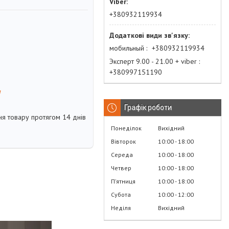
+380932119934
мобильный
+380932119934
Эксперт 9.00 - 21.00 + viber
+380997151190
м
Графік роботи
я товару протягом 14 днів
Понеділок
Вихідний
Вівторок
10:00
18:00
Середа
10:00
18:00
Четвер
10:00
18:00
Пʼятниця
10:00
18:00
Субота
10:00
12:00
Неділя
Вихідний