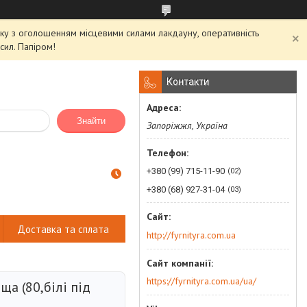
'язку з оголошенням місцевими силами лакдауну, оперативність
сил. Папіром!
Контакти
Знайти
Запоріжжя, Україна
+380 (99) 715-11-90
02
+380 (68) 927-31-04
03
Доставка та сплата
http://fyrnityra.com.ua
https://fyrnityra.com.ua/ua/
ща (80,білі під