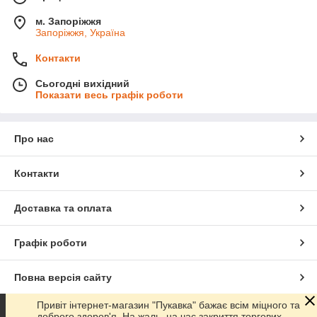
м. Запоріжжя
Запоріжжя, Україна
Контакти
Сьогодні вихідний
Показати весь графік роботи
Про нас
Контакти
Доставка та оплата
Графік роботи
Повна версія сайту
Привіт інтернет-магазин "Пукавка" бажає всім міцного та
Сайт створено на маркетплейсі
Prom.ua
доброго здоров'я. На жаль, на час закриття торгових