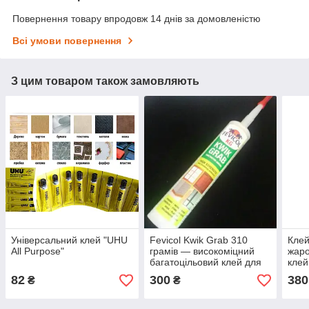
Повернення товару впродовж 14 днів за домовленістю
Всі умови повернення
З цим товаром також замовляють
Універсальний клей "UHU
Fevicol Kwik Grab 310
Кле
All Purpose"
грамів — високоміцний
жаро
багатоцільовий клей для
клей
всіх будівельних робіт
синт
82
300
380
₴
₴
650