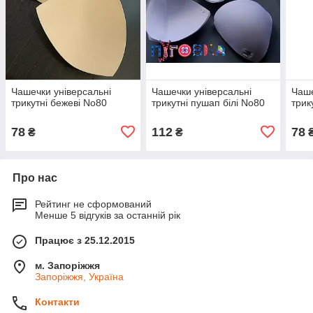
Чашечки універсальні
Чашечки універсальні
Чаше
трикутні бежеві No80
трикутні пушап білі No80
трик
78
112
78
₴
₴
Про нас
Рейтинг не сформований
Менше 5 відгуків за останній рік
Працює з 25.12.2015
м. Запоріжжя
Запоріжжя, Україна
Контакти