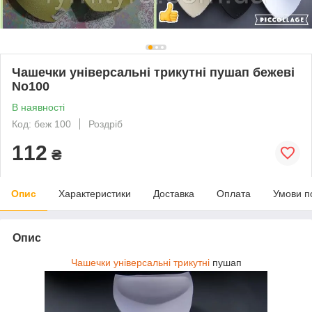
Чашечки універсальні трикутні пушап бежеві
No100
В наявності
Код: беж 100
Роздріб
112
₴
Опис
Характеристики
Доставка
Оплата
Умови п
Опис
Чашечки універсальні трикутні
пушап