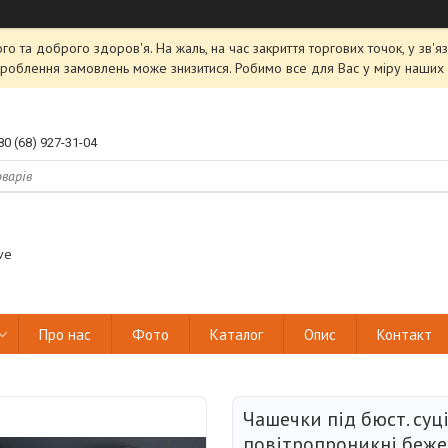
ого та доброго здоров'я. На жаль, на час закриття торгових точок, у зв
роблення замовлень може знизитися. Робимо все для Вас у міру наших 
80 (68) 927-31-04
ve
Про нас
Фото
Каталог
Опис
Контакт
Чашечки під бюст. суц
повітропроникні беже