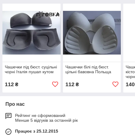
Чашечки під бюст. суцільні
Чашечки білі під бюст.
Чаше
чорні Італія пушап кутом
цільні бавовна Польща
кіст
чорн
112
112
140
₴
₴
Про нас
Рейтинг не сформований
Менше 5 відгуків за останній рік
Працює з 25.12.2015