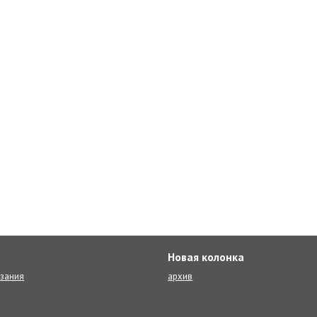
Новая колонка
язания
архив