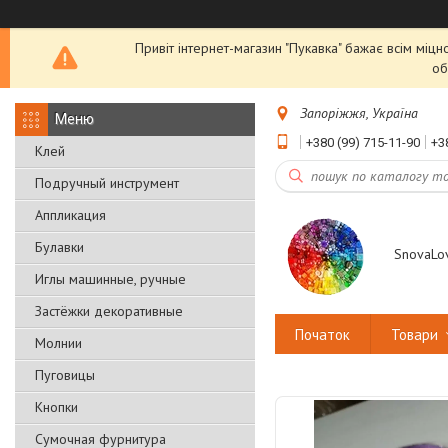
Привіт інтернет-магазин "Пукавка" бажає всім міцн
об
Запоріжжя, Україна
+380 (99) 715-11-90
+3
Клей
Подручный инструмент
Аппликация
Булавки
SnovaLo
Иглы машинные, ручные
Застёжки декоративные
Початок
Товари
Молнии
Пуговицы
Кнопки
Сумочная фурнитура