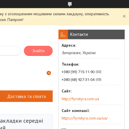
'язку з оголошенням місцевими силами лакдауну, оперативність
сил. Папіром!
Контакти
Знайти
Запоріжжя, Україна
+380 (99) 715-11-90
02
+380 (68) 927-31-04
03
Доставка та сплата
http://fyrnityra.com.ua
https://fyrnityra.com.ua/ua/
накладки середні
ий