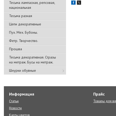
Тесьма лампасная, репсовая,
национальная
Тесьма разная
Цепи декоративные
Пух. Мех. Бубоны.
Фетр. Творчество.
Прошва
Тесьма декоративная. Стразы
на метраж. Бусы на метраж.
Шнурки обувные
Информация
Прайс
Статьи
Товары для в
Новости
Карты цветов