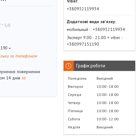
+380932119934
" * 5/8
мобильный
+380932119934
Эксперт 9.00 - 21.00 + viber
+380997151190
1190
ільки за телефоном
Графік роботи
повернення
гом 14 днів
за
Понеділок
Вихідний
Вівторок
10:00
18:00
Середа
10:00
18:00
Четвер
10:00
18:00
Пʼятниця
10:00
18:00
Субота
10:00
12:00
Неділя
Вихідний