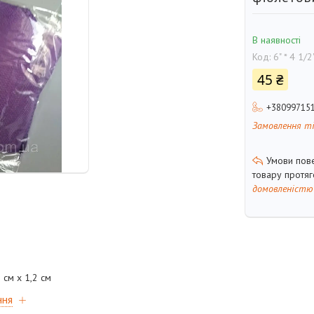
В наявності
Код:
6" * 4 1/2
45 ₴
+38099715
Замовлення т
товару протя
домовленістю
 см х 1,2 см
ння