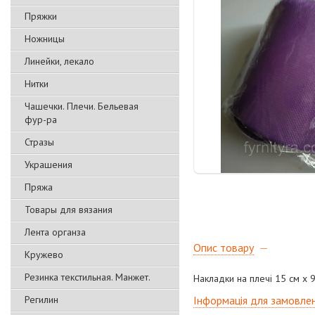
Пряжки
Ножницы
Линейки, лекало
Нитки
Чашечки. Плечи. Бельевая
фур-ра
Стразы
Украшения
Пряжа
Товары для вязания
Лента органза
Опис товару
Кружево
Резинка текстильная. Манжет.
Накладки на плечі 15 см х 9
Регилин
Інформація для замовле