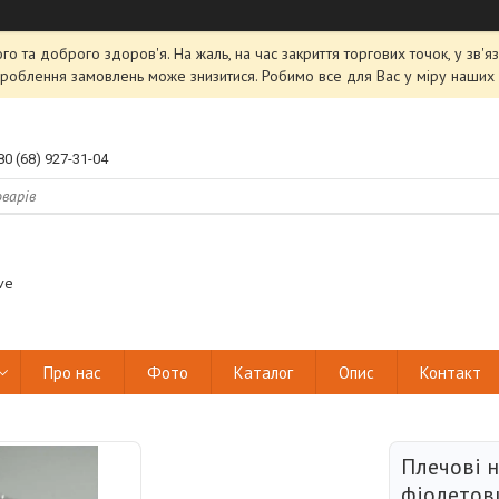
ого та доброго здоров'я. На жаль, на час закриття торгових точок, у зв
роблення замовлень може знизитися. Робимо все для Вас у міру наших 
80 (68) 927-31-04
ve
Про нас
Фото
Каталог
Опис
Контакт
Плечові 
фіолетов