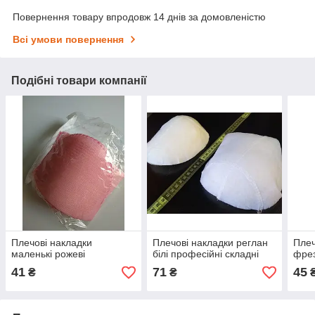
Повернення товару впродовж 14 днів за домовленістю
Всі умови повернення
Подібні товари компанії
Плечові накладки
Плечові накладки реглан
Плеч
маленькі рожеві
білі професійні складні
фре
41
71
45
₴
₴