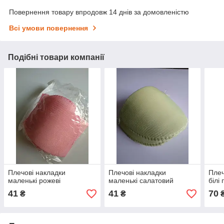
Повернення товару впродовж 14 днів за домовленістю
Всі умови повернення
Подібні товари компанії
Плечові накладки
Плечові накладки
Плеч
маленькі рожеві
маленькі салатовий
білі
41
41
70
₴
₴