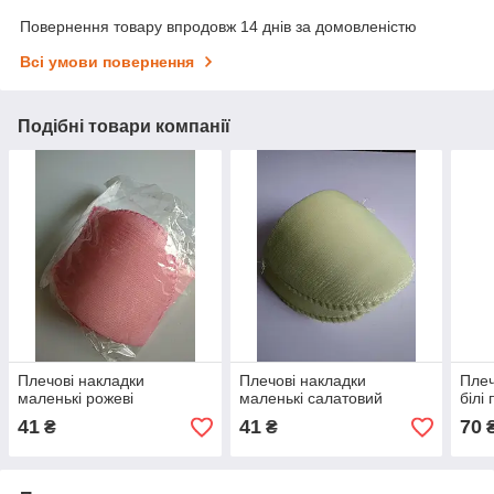
Повернення товару впродовж 14 днів за домовленістю
Всі умови повернення
Подібні товари компанії
Плечові накладки
Плечові накладки
Плеч
маленькі рожеві
маленькі салатовий
білі
41
41
70
₴
₴