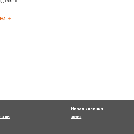
ід срібло
ння
Новая колонка
язания
архив