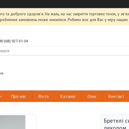
ого та доброго здоров'я. На жаль, на час закриття торгових точок, у зв
роблення замовлень може знизитися. Робимо все для Вас у міру наших 
80 (68) 927-31-04
ve
Про нас
Фото
Каталог
Опис
Контакт
Бретелі с
декором