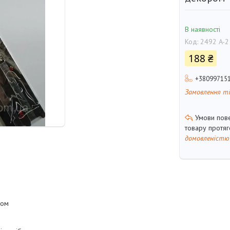
В наявності
Код:
2492 A-2
188 ₴
+38099715
Замовлення т
товару протя
домовленістю
ром