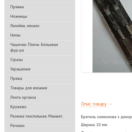
Пряжки
Ножницы
Линейки, лекало
Нитки
Чашечки. Плечи. Бельевая
фур-ра
Стразы
Украшения
Пряжа
Товары для вязания
Лента органза
Опис товару
Кружево
Резинка текстильная. Манжет.
Бретель силіконова з деко
Ширина 10 мм
Регилин