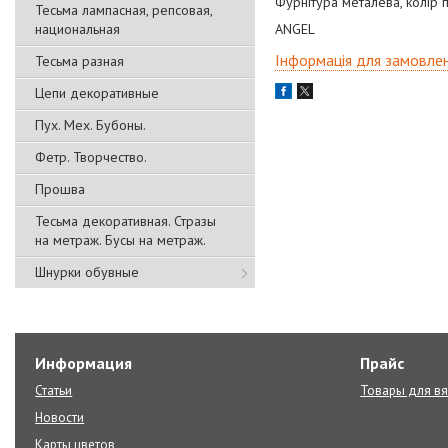
Фурнітура металева, колір п
Тесьма лампасная, репсовая,
национальная
ANGEL
Інформація для замовле
Тесьма разная
Цепи декоративные
Пух. Мех. Бубоны.
Фетр. Творчество.
Прошва
Тесьма декоративная. Стразы
на метраж. Бусы на метраж.
Шнурки обувные
Информация
Прайс
Статьи
Товары для в
Новости
Карты цветов