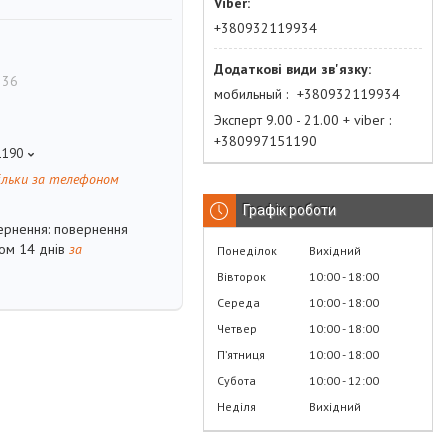
+380932119934
 36
мобильный
+380932119934
Эксперт 9.00 - 21.00 + viber
+380997151190
1190
ільки за телефоном
Графік роботи
повернення
гом 14 днів
за
Понеділок
Вихідний
Вівторок
10:00
18:00
Середа
10:00
18:00
Четвер
10:00
18:00
Пʼятниця
10:00
18:00
Субота
10:00
12:00
Неділя
Вихідний