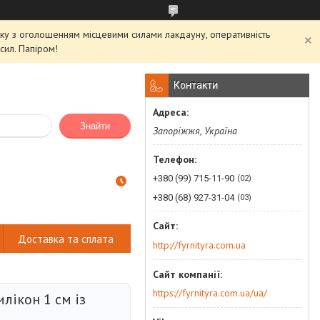
'язку з оголошенням місцевими силами лакдауну, оперативність
сил. Папіром!
Контакти
Знайти
Запоріжжя, Україна
+380 (99) 715-11-90
02
+380 (68) 927-31-04
03
Доставка та сплата
http://fyrnityra.com.ua
https://fyrnityra.com.ua/ua/
илікон 1 см із