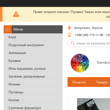
Привіт інтернет-магазин "Пукавка" бажає всім міцн
об
Запоріжжя, Україна
+380 (99) 715-11-90
+3
Клей
Подручный инструмент
Аппликация
Булавки
SnovaLo
Иглы машинные, ручные
Застёжки декоративные
Початок
Товари
Молнии
Пуговицы
Кнопки
Сумочная фурнитура