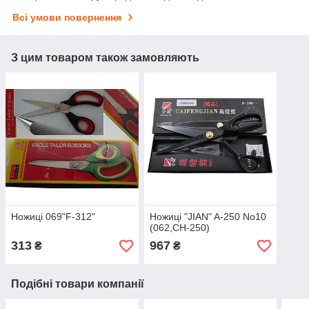
Всі умови повернення
З цим товаром також замовляють
Ножиці 069"F-312"
Ножиці "JIAN" A-250 No10
(062,СН-250)
313
967
₴
₴
Подібні товари компанії