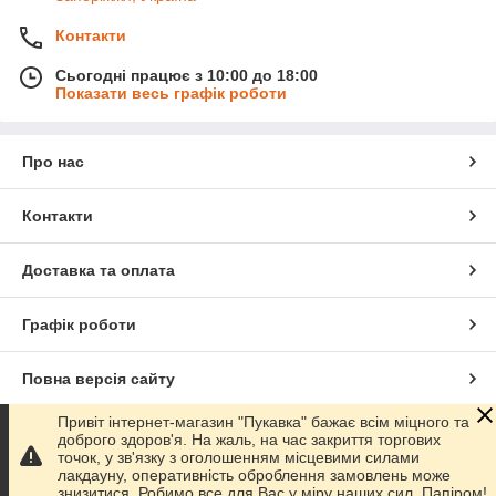
Контакти
Сьогодні працює з 10:00 до 18:00
Показати весь графік роботи
Про нас
Контакти
Доставка та оплата
Графік роботи
Повна версія сайту
Привіт інтернет-магазин "Пукавка" бажає всім міцного та
Сайт створено на маркетплейсі
Prom.ua
доброго здоров'я. На жаль, на час закриття торгових
точок, у зв'язку з оголошенням місцевими силами
лакдауну, оперативність оброблення замовлень може
Політика конфіденційності
знизитися. Робимо все для Вас у міру наших сил. Папіром!